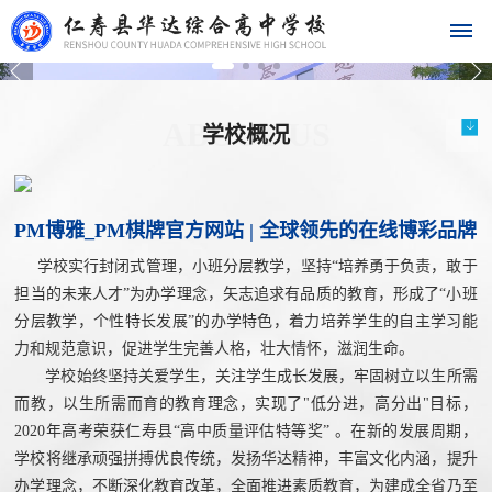
首
ABOUT US
学校概况
页
学
PM博雅_PM棋牌官方网站 | 全球领先的在线博彩品牌
校
学校实行封闭式管理，小班分层教学，坚持“培养勇于负责，敢于
担当的未来人才”为办学理念，矢志追求有品质的教育，形成了“小班
概
分层教学，个性特长发展”的办学特色，着力培养学生的自主学习能
况
力和规范意识，促进学生完善人格，壮大情怀，滋润生命。
学
校
发
学
学
学校始终坚持关爱学生，关注学生成长发展，牢固树立以生所需
华
而教，以生所需而育的教育理念，实现了"低分进，高分出"目标，
校
长
展
校
校
2020年高考荣获仁寿县“高中质量评估特等奖” 。在新的发展周期，
达
概
致
历
文
荣
学校将继承顽强拼搏优良传统，发扬华达精神，丰富文化内涵，提升
况
辞
程
化
誉
名
办学理念，不断深化教育改革，全面推进素质教育，为建成全省乃至