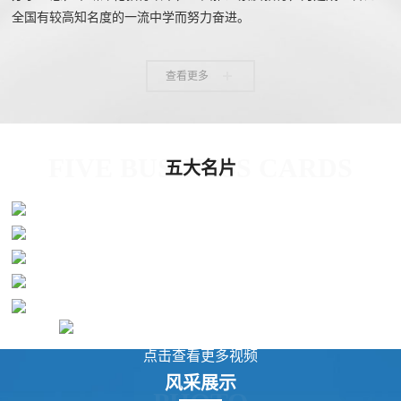
全国有较高知名度的一流中学而努力奋进。
片
校
学
华
教
华
查看更多
园
生
达
师
达
风
天
故
风
采
地
事
采
影
FIVE BUSINESS CARDS
五大名片
视
校园风采
华
教
CAMPUS STYLE
特色教育
学
达
学
CHARACTERISTIC EDUCATION
教育教学
精彩视频
校
影
影
EDUCATION AND TEACHING
教研动态
WONDERFUL VIDEO
TEACHING AND RESEARCH TRENDS
视
视
动
态
点击查看更多视频
学
学
教
风采展示
校
校