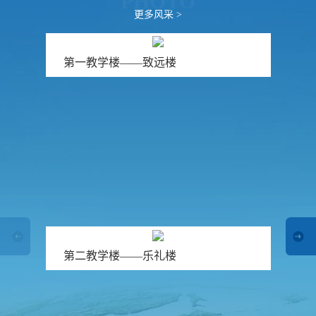
PHOTO
育
资
公
更多风采 >
讯
告
教
第一教学楼——致远楼
研
教
特
教
招
研
色
育
聘
动
教
教
态
育
学
招
生
招
学
人
联
生
员
才
系
政
报
招
第二教学楼——乐礼楼
策
名
聘
我
们