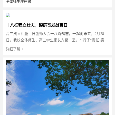
全体师生庄严肃
十八征程立壮志，踔厉奋发战百日
高三成人礼暨百日誓师大会十八鸿鹄志，一起向未来。2月28
日，我校全体师生、高三学生家长齐聚一堂。举行了“责任 感
恩 理想 拼搏”为主
详细了解 +