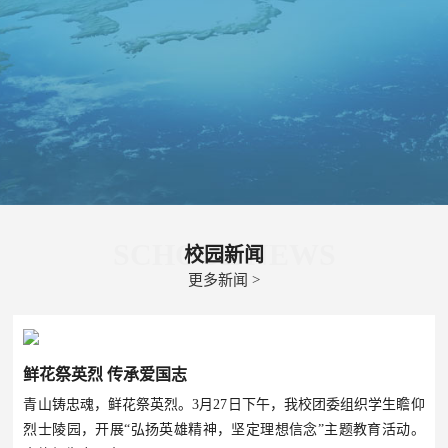
联
在
系
线
我
报
们
名
SCHOOL NEWS
校园新闻
更多新闻 >
鲜花祭英烈 传承爱国志
青山铸忠魂，鲜花祭英烈。3月27日下午，我校团委组织学生瞻仰
烈士陵园，开展“弘扬英雄精神，坚定理想信念”主题教育活动。