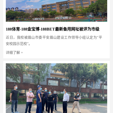
188体育-188金宝博-188BET最新备用网址被评为市级
近日，我校被眉山市委平安眉山建设工作领导小组认定为“平
“平安校园示范校”
安校园示范校”。
详细了解 +